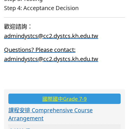
Step 4: Acceptance Decision
歡迎諮詢：
admindystcs@cc2.dystcs.kh.edu.tw
Questions? Please contact:
admindystcs@cc2.dystcs.kh.edu.tw
:::
國際國中Grade 7-9
課程安排 Comprehensive Course
Arrangement